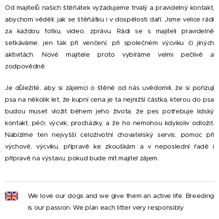
Od majitelů našich štěňátek vyžadujeme trvalý a pravidelný kontakt,
abychom věděli, jak se štěňátku i v dospělosti daří. Jsme velice rádi
za každou fotku, video, zprávu. Rádi se s majiteli pravidelně
setkáváme, jen tak při venčení, při společném výcviku či jiných
aktivitách. Nové majitele proto vybíráme velmi pečlivě a
zodpovědně.
Je důležité, aby si zájemci o štěně od nás uvědomili, že si pořizují
psa na několik let, že kupní cena je ta nejnižší částka, kterou do psa
budou muset vložit během jeho života, že pes potřebuje lidský
kontakt, péči, výcvik, procházky, a že ho nemohou kdykoliv odložit.
Nabízíme ten nejvyšší celoživotní chovatelský servis, pomoc při
výchově, výcviku, přípravě ke zkouškám a v neposlední řadě i
přípravě na výstavu, pokud bude mít majitel zájem.
We love our dogs and we give them an active life. Breeding
is our passion. We plan each litter very responsibly.