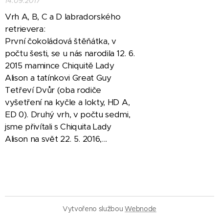
14.09.2017
Vrh A, B, C a D labradorského
retrievera:
První čokoládová štěňátka, v
počtu šesti, se u nás narodila 12. 6.
2015 mamince Chiquitě Lady
Alison a tatínkovi Great Guy
Tetřeví Dvůr (oba rodiče
vyšetření na kyčle a lokty, HD A,
ED 0). Druhý vrh, v počtu sedmi,
jsme přivítali s Chiquita Lady
Alison na svět 22. 5. 2016,...
Vytvořeno službou
Webnode