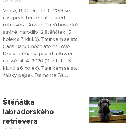
20.10.2021
Vrh A, B, C: Dne 13. 6. 2018 se
naší první fence flat coated
retrievera, Arwen Tia Vrbovecké
stráně, narodilo 12 štěňátek (5
holek a 7 kluků). Tatínkem se stal
Caci´s Dark Chocolate of Love.
Druhá štěňátka přivedla Arwen
na svět 4. 4. 2020 (11, z toho 5
kluků a 6 holek). Tatínkem se stal
italský pejsek Diamante Blu...
Štěňátka
labradorského
retrievera