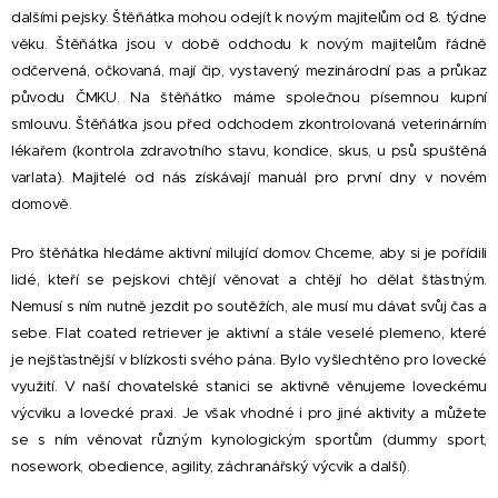
dalšími pejsky. Štěňátka mohou odejít k novým majitelům od 8. týdne
věku. Štěňátka jsou v době odchodu k novým majitelům řádně
odčervená, očkovaná, mají čip, vystavený mezinárodní pas a průkaz
původu ČMKU. Na štěňátko máme společnou písemnou kupní
smlouvu. Štěňátka jsou před odchodem zkontrolovaná veterinárním
lékařem (kontrola zdravotního stavu, kondice, skus, u psů spuštěná
varlata). Majitelé od nás získávají manuál pro první dny v novém
domově.
Pro štěňátka hledáme aktivní milující domov. Chceme, aby si je pořídili
lidé, kteří se pejskovi chtějí věnovat a chtějí ho dělat šťastným.
Nemusí s ním nutně jezdit po soutěžích, ale musí mu dávat svůj čas a
sebe. Flat coated retriever je aktivní a stále veselé plemeno, které
je nejšťastnější v blízkosti svého pána. Bylo vyšlechtěno pro lovecké
využití. V naší chovatelské stanici se aktivně věnujeme loveckému
výcviku a lovecké praxi. Je však vhodné i pro jiné aktivity a můžete
se s ním věnovat různým kynologickým sportům (dummy sport,
nosework, obedience, agility, záchranářský výcvik a další).