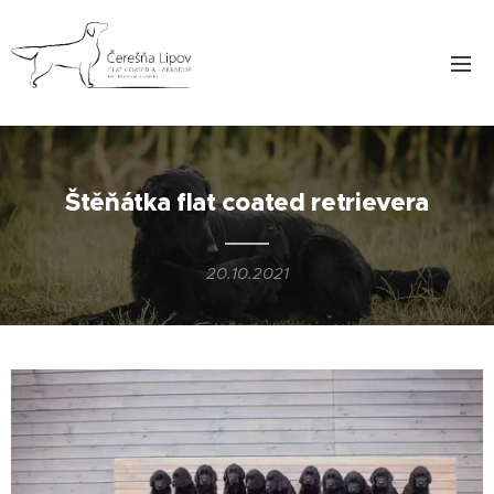
Štěňátka flat coated retrievera
20.10.2021