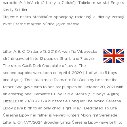
narodilo 9 štěňátek (2 holky a 7 kluků). Tatínkem se stal Entijo´ s
Kindly Schiller.
Přejeme našim štěňátkům spokojený, radostný a dlouhý zdravý
život, úžasné majitele, vůdce, jejich přátele.
Litter A, B, C
: On June 13, 2018 Arwen Tia Vrbovecké
stráně gave birth to 12 puppies (5 girls and 7 boys).
The sire is Caci´s Dark Chocolate of Love. The
second puppies were born on April 4, 2020 (11, of which 5 boys
and 6 girls). The Italian male Diamante Blu Occamy became the
father. She gave birth to her last puppies on October 20, 2021 with
an amazing one Diamante Blu Nella Mia Stanza (9, 5 boys, 4 girls).
Litter D:
On 28/06/2024 our female Conquer The World Čerešňa
Lipov gave birth to an only child, a girl "Mavi" Dedicated To Life
Čerešňa Lipov, her father is Velvet Hunters Moonlight Serenade.
Litter E:
On 17/11/2024 Broaden Limits Čerešňa Lipov gave birth to