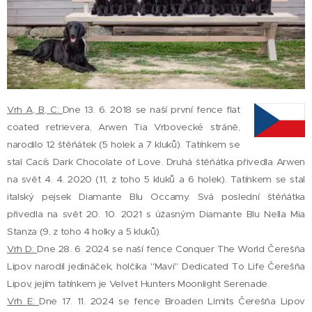
Vrh A, B, C:
Dne 13. 6. 2018 se naší první fence flat
coated retrievera, Arwen Tia Vrbovecké stráně,
narodilo 12 štěňátek (5 holek a 7 kluků). Tatínkem se
stal Caci´s Dark Chocolate of Love. Druhá štěňátka přivedla Arwen
na svět 4. 4. 2020 (11, z toho 5 kluků a 6 holek). Tatínkem se stal
italský pejsek Diamante Blu Occamy. Svá poslední štěňátka
přivedla na svět 20. 10. 2021 s úžasným Diamante Blu Nella Mia
Stanza (9, z toho 4 holky a 5 kluků).
Vrh D:
Dne 28. 6. 2024 se naší fence Conquer The World Čerešňa
Lipov narodil jedináček, holčika "Mavi" Dedicated To Life Čerešňa
Lipov, jejím tatínkem je Velvet Hunters Moonlight Serenade.
Vrh E:
Dne 17. 11. 2024 se fence Broaden Limits Čerešňa Lipov