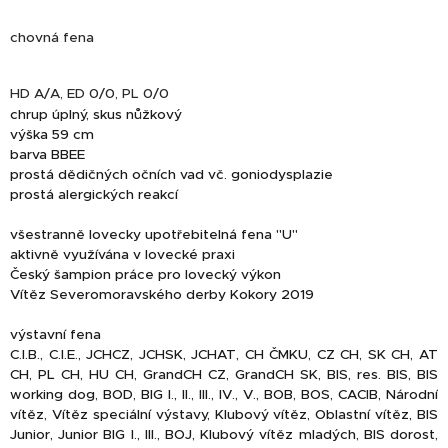
chovná fena
HD A/A, ED 0/0, PL 0/0
chrup úplný, skus nůžkový
výška 59 cm
barva BBEE
prostá dědičných očních vad vč. goniodysplazie
prostá alergických reakcí
všestranně lovecky upotřebitelná fena "U"
aktivně využívána v lovecké praxi
Český šampion práce pro lovecký výkon
Vítěz Severomoravského derby Kokory 2019
výstavní fena
C.I.B., C.I.E., JCHCZ, JCHSK, JCHAT, CH ČMKU, CZ CH, SK CH, AT
CH, PL CH, HU CH, GrandCH CZ, GrandCH SK, BIS, res. BIS, BIS
working dog, BOD, BIG I., II., III., IV., V., BOB, BOS, CACIB, Národní
vítěz, Vítěz speciální výstavy, Klubový vítěz, Oblastní vítěz, BIS
Junior, Junior BIG I., III., BOJ, Klubový vítěz mladých, BIS dorost,