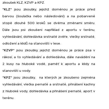
zkoušek KLZ, KZVP a KPZ.
"KLZ"
jsou zkoušky, jejichž
doménou je práce před
barvou (šoulačka nebo následování) a na pobarvené
stopě dlouhé 500 kroků se dvěma změnami směru.
Dále jsou psi zkoušeni například z aportu v terénu,
vyhledávání, dohledávka srstnaté zvěře, vlečky srstnaté,
odložení a klidů na stanovišti v lese.
"KZVP"
jsou zkoušky, jejichž doménou je práce psa v
rákosí, a to vyhledávání a dohledávka, dále navádění na
2 kusy na hluboké vodě, paměť k aportu a klidy na
stanovišti u vody.
"KPZ"
jsou zkoušky, na kterých je zkoušeno zejména
vyhledávání, vlečka pernaté a srstnaté, přinášení kachny
z hluboké vody, dohledávka a přinášení pernaté, aport v
terénu.