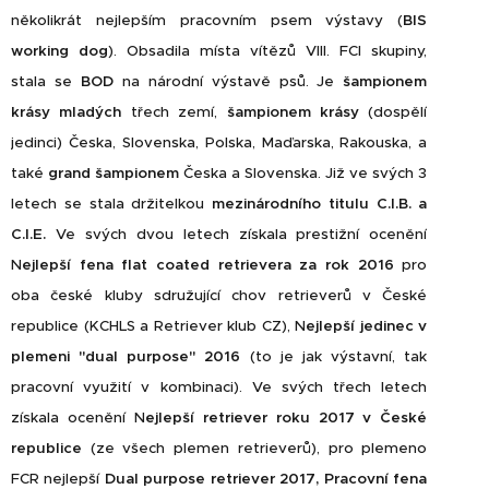
několikrát nejlepším pracovním psem výstavy (
BIS
working dog
). Obsadila místa vítězů VIII. FCI skupiny,
stala se
BOD
na národní výstavě psů. Je
šampionem
krásy mladých
třech zemí,
šampionem krásy
(dospělí
jedinci) Česka, Slovenska, Polska, Maďarska, Rakouska, a
také
grand šampionem
Česka a Slovenska. Již ve svých 3
letech se stala držitelkou
mezinárodního titulu C.I.B. a
C.I.E.
Ve svých dvou letech získala prestižní ocenění
N
ejlepší fena flat coated retrievera za rok 2016
pro
oba české kluby sdružující chov retrieverů v České
republice (KCHLS a Retriever klub CZ), N
ejlepší jedinec v
plemeni "dual purpose" 2016
(to je jak výstavní, tak
pracovní využití v kombinaci). Ve svých třech letech
získala ocenění N
ejlepší retriever roku 2017 v České
republice
(ze všech plemen retrieverů), pro plemeno
FCR nejlepší
Dual purpose retriever 2017, Pracovní fena