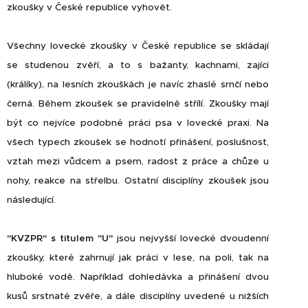
zkoušky v České republice vyhovět.
Všechny lovecké zkoušky v České republice se skládají
se studenou zvěří, a to s bažanty, kachnami, zajíci
(králíky), na lesních zkouškách je navíc zhaslé srnčí nebo
černá. Během zkoušek se pravidelně střílí. Zkoušky mají
být co nejvíce podobné práci psa v lovecké praxi. Na
všech typech zkoušek se hodnotí přinášení, poslušnost,
vztah mezi vůdcem a psem, radost z práce a chůze u
nohy, reakce na střelbu. Ostatní disciplíny zkoušek jsou
následující.
"KVZPR" s titulem "U"
jsou nejvyšší lovecké dvoudenní
zkoušky, které zahrnují jak práci v lese, na poli, tak na
hluboké vodě. Například dohledávka a přinášení dvou
kusů srstnaté zvěře, a dále disciplíny uvedené u nižších