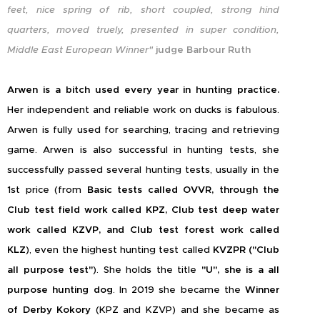
feet, nice spring of rib, short coupled, strong hind
quarters, moved truely, presented in super condition,
Middle East European Winner"
judge Barbour Ruth
Arwen is a bitch used every year in hunting practice.
Her independent and reliable work on ducks is fabulous.
Arwen is fully used for searching, tracing and retrieving
game. Arwen is also successful in hunting tests, she
successfully passed several hunting tests, usually in the
1st price (from
Basic tests called OVVR, through the
Club test field work called KPZ, Club test deep water
work called KZVP, and Club test forest work called
KLZ
), even the highest hunting test called
KVZPR ("Club
all purpose test"
). She holds the title
"U",
she is a all
purpose hunting dog
. In 2019 she became the
Winner
of Derby Kokory
(KPZ and KZVP) and she became as