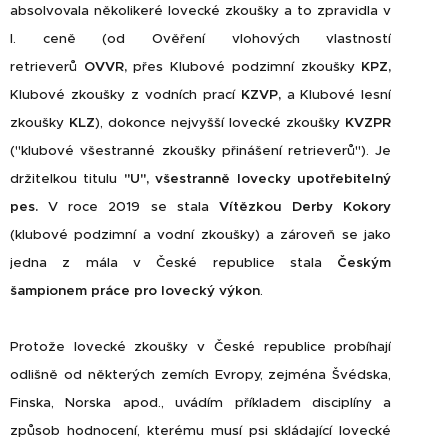
absolvovala několikeré lovecké zkoušky a to zpravidla v
I. ceně (od Ověření vlohových vlastností
retrieverů
OVVR,
přes Klubové podzimní zkoušky
KPZ,
Klubové zkoušky z vodních prací
KZVP,
a Klubové lesní
zkoušky
KLZ
), dokonce nejvyšší lovecké zkoušky
KVZPR
("klubové všestranné zkoušky přinášení retrieverů"). Je
držitelkou titulu
"U", všestranně lovecky upotřebitelný
pes.
V roce 2019 se stala
Vítězkou Derby Kokory
(klubové podzimní a vodní zkoušky) a zároveň se jako
jedna z mála v České republice stala
Českým
šampionem práce pro lovecký výkon
.
Protože lovecké zkoušky v České republice probíhají
odlišně od některých zemích Evropy, zejména Švédska,
Finska, Norska apod., uvádím příkladem disciplíny a
způsob hodnocení, kterému musí psi skládající lovecké