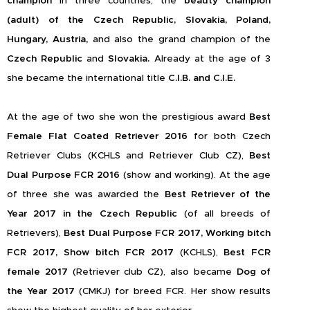
champion
in three countries, the
beauty champion
(adult) of the Czech Republic, Slovakia, Poland,
Hungary, Austria,
and also the grand champion of the
Czech Republic
and
Slovakia.
Already at the age of 3
she became the international title
C.I.B. and C.I.E.
At the age of two she won the prestigious award
Best
Female Flat Coated Retriever 2016
for both Czech
Retriever Clubs (KCHLS and Retriever Club CZ),
Best
Dual Purpose FCR 2016
(show and working). At the age
of three she was awarded the
Best Retriever of the
Year 2017
in the Czech Republic
(of all breeds of
Retrievers),
Best Dual Purpose FCR 2017, Working bitch
FCR 2017, Show bitch FCR 2017
(KCHLS),
Best FCR
female 2017
(Retriever club CZ), also became
Dog of
the Year 2017
(CMKJ) for breed FCR. Her show results