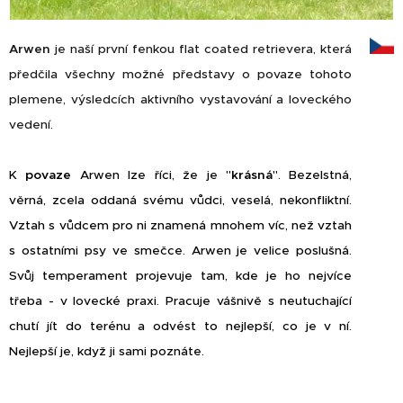
Arwen
je naší první fenkou flat coated retrievera, která
předčila všechny možné představy o povaze tohoto
plemene, výsledcích aktivního vystavování a loveckého
vedení.
K
povaze
Arwen lze říci, že je "
krásná
". Bezelstná,
věrná, zcela oddaná svému vůdci, veselá, nekonfliktní.
Vztah s vůdcem pro ni znamená mnohem víc, než vztah
s ostatními psy ve smečce. Arwen je velice poslušná.
Svůj temperament projevuje tam, kde je ho nejvíce
třeba - v lovecké praxi. Pracuje vášnivě s neutuchající
chutí jít do terénu a odvést to nejlepší, co je v ní.
Nejlepší je, když ji sami poznáte.