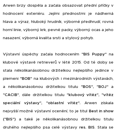
Arwen brzy dospěla a začala obsazovat přední příčky v
hodnocení exteriéru. Jejími přednostmi je nádherná
hlava a výraz, hluboký hrudník, výborné předhrudí, rovná
horní linie, výborný krk, pevné packy, výborný ocas a jeho
nasazení, výborná kvalita srsti a stylový pohyb.
Výstavní úspěchy začala hodnocením
"BIS Puppy"
na
klubové výstavě retrieverů v létě 2015. Od té doby se
stala několikanásobnou držitelkou nejlepšího jedince v
plemeni
"BOB"
na klubových i mezinárodních výstavách,
a několikanásobnou držitelkou titulu
"BOS", "BOJ"
a
"CACIB"
, dále držitelkou titulu
"klubový vítěz", "vítěz
speciální výstavy", "oblastní vítěz".
Arwen získala
nejvyšší možné výstavní ocenění, to je titul
Best in show
("BIS")
a také je několikanásobnou držitelkou titulu
druhého nejlepšího psa celé výstavy
res. BIS
. Stala se