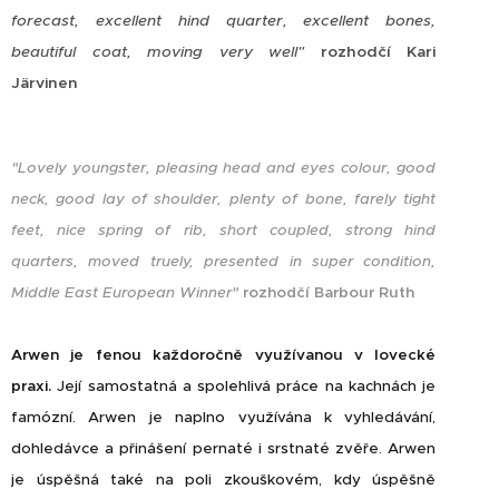
forecast, excellent hind quarter, excellent bones,
beautiful coat, moving very well"
rozhodčí Kari
Järvinen
"Lovely youngster, pleasing head and eyes colour, good
neck, good lay of shoulder, plenty of bone, farely tight
feet, nice spring of rib, short coupled, strong hind
quarters, moved truely, presented in super condition,
Middle East European Winner"
rozhodčí Barbour Ruth
Arwen je fenou každoročně využívanou v lovecké
praxi.
Její samostatná a spolehlivá práce na kachnách je
famózní. Arwen je naplno využívána k vyhledávání,
dohledávce a přinášení pernaté i srstnaté zvěře. Arwen
je úspěšná také na poli zkouškovém, kdy úspěšně