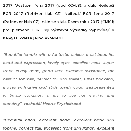
2017, Výstavní fena 2017
(pod KCHLS), a dále
Nejlepší
FCR 2017
(Retriver klub CZ),
Nejlepší FCR fena 2017
(Retriever klub CZ), dále se stala
Psem roku 2017
(ČMKJ)
pro plemeno FCR. Její výstavní výsledky vypovídají o
nejvyšší kvalitě jejího exteriéru.
"Beautiful female with a fantastic outline, most beautiful
head and expression, lovely eyes, excellent neck, super
front, lovely bone, good feet, excellent substance, the
best of toplines, perfect tail and tailset, super backend,
moves with drive and style, lovely coat, well presented
in tiptop condition, a joy to see her moving and
standing"
rozhodčí Henric Fryckstrand
"Beautiful bitch, excellent head, excellent neck and
topline, correct tail, excellent front angulation, excellent