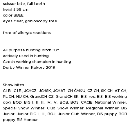
scissor bite, full teeth
height 59 cm
color BBEE
eyes clear, gonioscopy free
free of allergic reactions
All purpose hunting bitch "U"
actively used in hunting
Czech working champion in hunting
Derby Winner Kokory 2019
Show bitch
C.I.B., C.I.E., JCHCZ, JCHSK, JCHAT, CH ČMKU, CZ CH, SK CH, AT CH,
PL CH, HU CH, GrandCH CZ, GrandCH SK, BIS, res. BIS, BIS working
dog, BOD, BIG I., II., III., IV., V., BOB, BOS, CACIB, National Winner,
Special Show Winner, Club Show Winner, Regional Winner, BIS
Junior, Junior BIG I., III., BOJ, Junior Club Winner, BIS puppy, BOB
puppy, BIS Honour