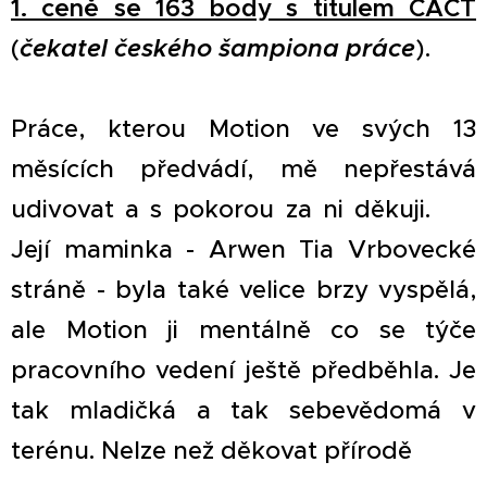
1. ceně se 163 body s titulem CACT
(
čekatel českého šampiona práce
).
Práce, kterou Motion ve svých 13
měsících předvádí, mě nepřestává
udivovat a s pokorou za ni děkuji. ❤️
Její maminka - Arwen Tia Vrbovecké
stráně - byla také velice brzy vyspělá,
ale Motion ji mentálně co se týče
pracovního vedení ještě předběhla. Je
tak mladičká a tak sebevědomá v
terénu. Nelze než děkovat přírodě 🙏