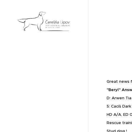
Great news f
"Beryl" Answ
D: Arwen Ti
S: Caci´s Dar
HD A/A, ED 0
Rescue train
Stud dog !