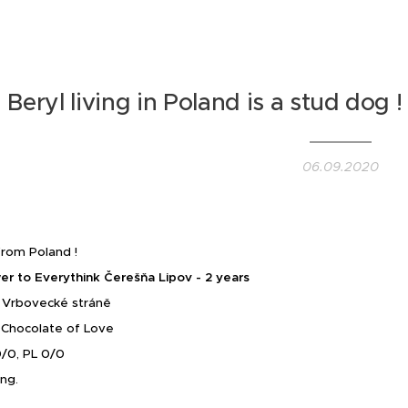
Beryl living in Poland is a stud dog
06.09.2020
rom Poland !
er to Everythink Čerešňa Lipov - 2 years
a Vrbovecké stráně
k Chocolate of Love
/0, PL 0/0
ing.