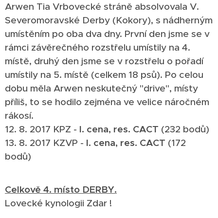
Arwen Tia Vrbovecké stráně absolvovala V.
Severomoravské Derby (Kokory), s nádherným
umístěním po oba dva dny. První den jsme se v
rámci závěrečného rozstřelu umístily na 4.
místě, druhý den jsme se v rozstřelu o pořadí
umístily na 5. místě (celkem 18 psů). Po celou
dobu měla Arwen neskutečný "drive", místy
příliš, to se hodilo zejména ve velice náročném
rákosí.
12. 8. 2017 KPZ -
I. cena, res. CACT
(232 bodů)
13. 8. 2017 KZVP -
I. cena, res. CACT
(172
bodů)
Celkově 4. místo DERBY.
Lovecké kynologii Zdar !