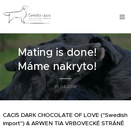
Mating is done! ♥️
Máme nakryto! ♥️
15.04.2018
CACI´S DARK CHOCOLATE OF LOVE ("Swedish
import") & ARWEN TIA VRBOVECKÉ STRÁNĚ