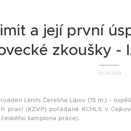
imit a její první ú
lovecké zkoušky - 
03.07.2021
Broaden Limits Čerešňa Lipov (15 m.) - úsp
h prací (KZVP) pořádané KCHLS v Čejkovicí
l českého šampiona práce).