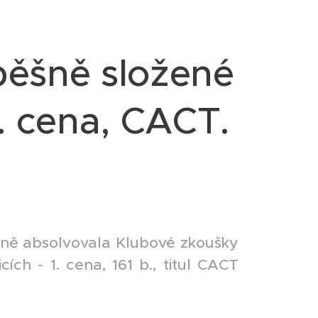
spěšně složené
I. cena, CACT.
ěšně absolvovala Klubové zkoušky
ch - 1. cena, 161 b., titul CACT