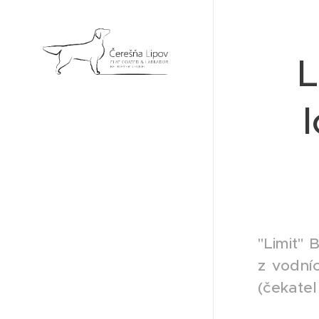
L
"Limit" 
z vodníc
(čekate