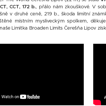
ACT, CCT, 172 b.
, přálo nám zkouškové. V so
šně v druhé ceně, 219 b., škoda limitní zná
ištěné místním mysliveckým spolkem, děkuje
naše Limitka Broaden Limits Čerešňa Lipov získal