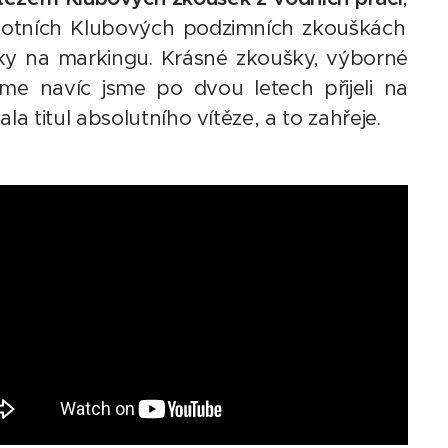
botních Klubových podzimních zkouškách
mky na markingu. Krásné zkoušky, výborné
me navíc jsme po dvou letech přijeli na
a titul absolutního vítěze, a to zahřeje.