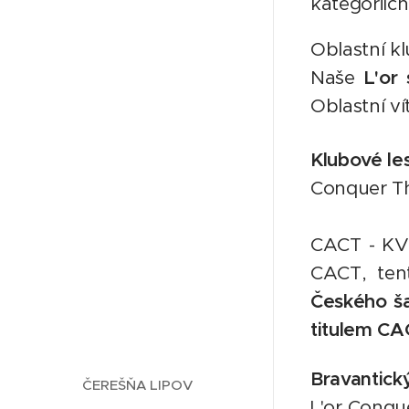
kategoriích
Oblastní k
Naše
L'or
Oblastní ví
Klubové le
Conquer T
CACT - KVZ
CACT, ten
Českého š
titulem C
Bravantický
ČEREŠŇA LIPOV
L'or Conqu