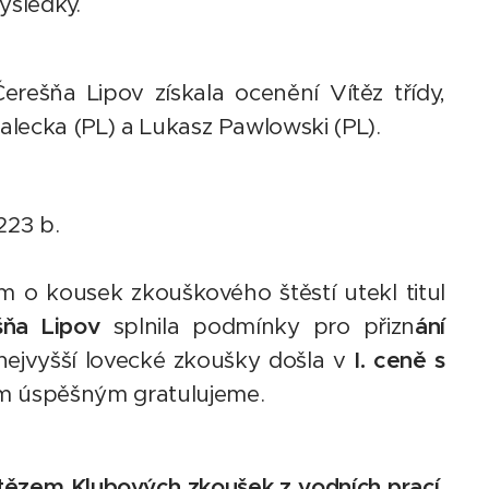
výsledky.
rešňa Lipov získala ocenění Vítěz třídy,
Malecka (PL) a Lukasz Pawlowski (PL).
 223 b.
m o kousek zkouškového štěstí utekl titul
šňa Lipov
splnila podmínky pro přizn
ání
 nejvyšší lovecké zkoušky došla v
I. ceně s
šem úspěšným gratulujeme.
tězem Klubových zkoušek z vodních prací
,