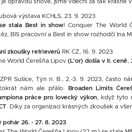
 je opravdu snové, jsme vděční za tak krásné 
lubová výstava KCHLS, 23. 9. 2023
 se stala Best in show
! Conquer The World Če
těz, BIS pracovní a Best in show rozhodčí Ina 
sní zkoušky retrieverů
RK CZ, 16. 9. 2023
he World Čerešňa Lipov
(L'or) došla v II. ceně
,
PR Sušice, Týn n. B., 2.-3. 9. 2023, často ná
tokrát nám ale přálo.
Broaden Limits Čere
ampiona práce pro lovecký výkon
, když tyto
ACT
. Díky za organizaci krásných zkoušek a v
 pohár 26. - 27. 8. 2023
er The World Čerešňa Lipov (22 m.) se stala
Ví