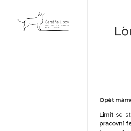
L´
Opět máme 
Limit
se s
pracovní 