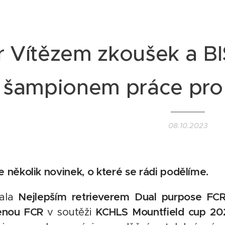
or Vítězem zkoušek a BI
šampionem práce pro
08.10.2023
několik novinek, o které se rádi podělíme.
tala
Nejlepším retrieverem Dual purpose FCR
fenou FCR
v soutěži
KCHLS Mountfield cup 20