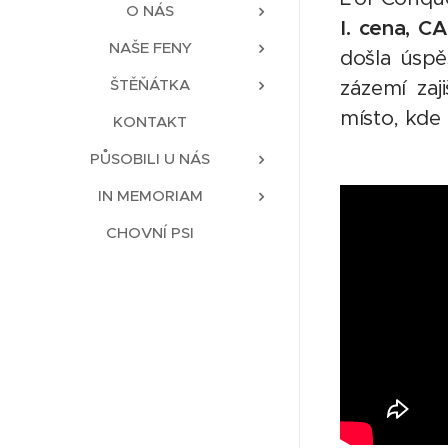
O NÁS
I. cena, C
NAŠE FENY
došla úspě
ŠTĚŇÁTKA
zázemí zaj
místo, kde 
KONTAKT
PŮSOBILI U NÁS
IN MEMORIAM
CHOVNÍ PSI