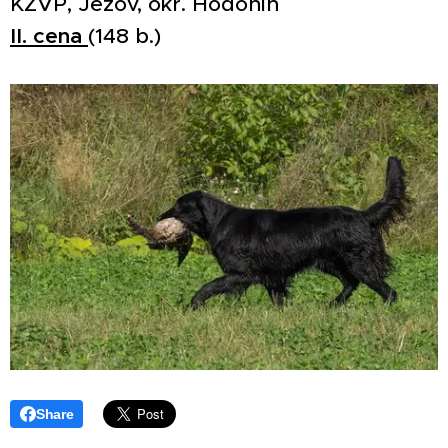
KZVP, Ježov, okr. Hodonín
II. cena
(148 b.)
Share