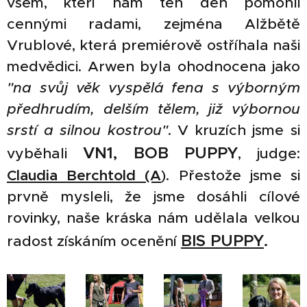
všem, kteří nám ten den pomohli
cennými radami, zejména Alžbětě
Vrublové, která premiérově ostříhala naši
medvědici. Arwen byla ohodnocena jako
"na svůj věk vyspělá fena s výborným
předhrudím, delším tělem, již výbornou
srstí a silnou kostrou"
. V kruzích jsme si
VN1, BOB PUPPY
vyběhali
, judge:
Claudia Berchtold (A
). Přestože jsme si
prvně mysleli, že jsme dosáhli cílové
rovinky, naše kráska nám udělala velkou
BIS PUPPY
.
radost získáním ocenění