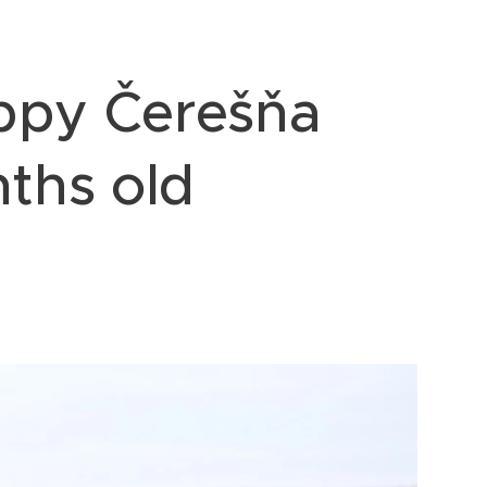
ppy Čerešňa
nths old