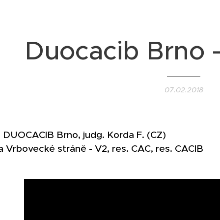
Duocacib Brno -
07.02.2018
8 DUOCACIB Brno, judg. Korda F. (CZ)
 Vrbovecké stráně - V2, res. CAC, res. CACIB
🎖️