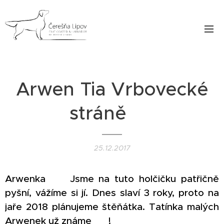
Arwen Tia Vrbovecké
stráně ♥
25.12.2017
Arwenka ♥ Jsme na tuto holčičku patřičně
pyšní, vážíme si jí. Dnes slaví 3 roky, proto na
jaře 2018 plánujeme štěňátka. Tatínka malých
Arwenek už známe ♥ !