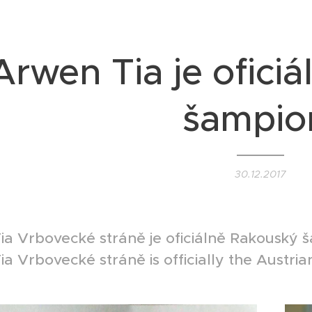
Arwen Tia je ofici
šampi
30.12.2017
ia Vrbovecké stráně je oficiálně Rakouský 
a Vrbovecké stráně is officially the Austr