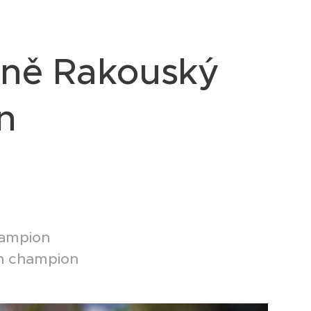
álně Rakouský
on
šampion 💛
ian champion 💛