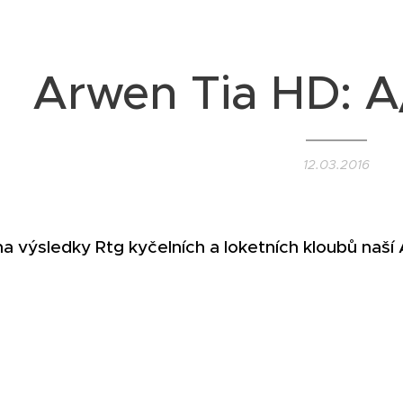
Arwen Tia HD: A
12.03.2016
na výsledky Rtg kyčelních a loketních kloubů naš