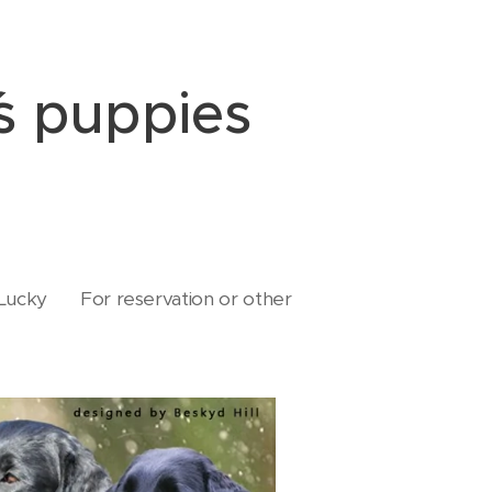
´s puppies ❤
Lucky ♥️ For reservation or other