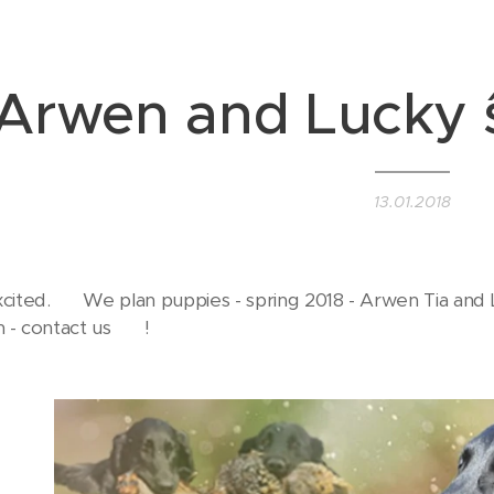
Arwen and Lucky 
13.01.2018
cited. ♥️ We plan puppies - spring 2018 - Arwen Tia and 
 - contact us 💛 !