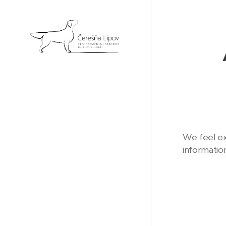
We feel ex
information