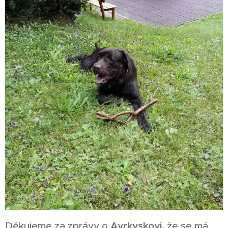
Děkujeme za zprávy o
Ayrkyskovi
, že se má