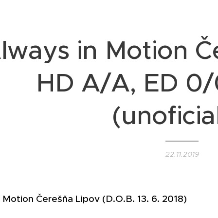
lways in Motion Č
HD A/A, ED 0/
(unoficia
22.11.2019
 Motion Čerešňa Lipov (D.O.B. 13. 6. 2018) 💜