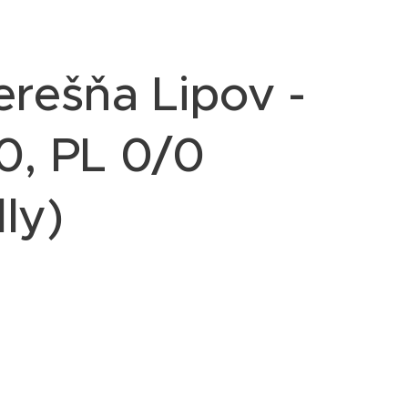
erešňa Lipov -
0, PL 0/0
lly)