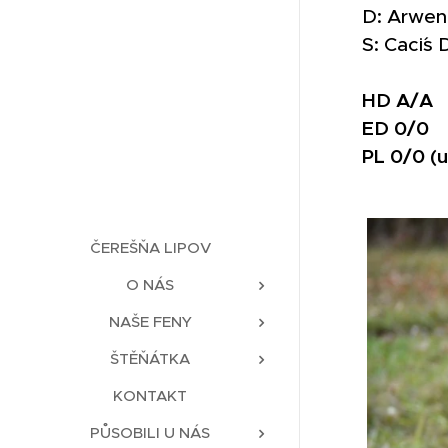
D: Arwen
S: Caci´s
HD A/A
ED 0/0
PL 0/0 (u
ČEREŠŇA LIPOV
O NÁS
NAŠE FENY
ŠTĚŇÁTKA
KONTAKT
PŮSOBILI U NÁS