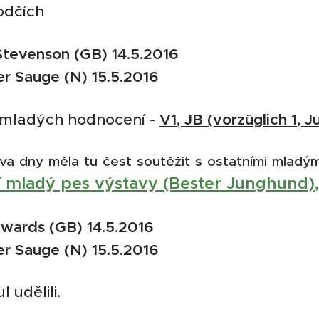
odčích
Stevenson (GB) 14.5.2016
r Sauge (N) 15.5.2016
V1, JB (vorzüglich 1, 
ě mladých hodnocení -
a dny měla tu čest soutěžit s ostatními mladými
í mladý pes výstavy (Bester Junghund)
,
dwards (GB) 14.5.2016
r Sauge (N) 15.5.2016
l udělili.