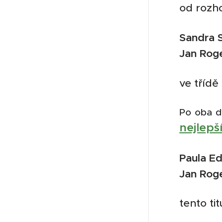
od rozh
Sandra 
Jan Roge
ve tříd
Po oba dv
nejlepš
Paula E
Jan Roge
tento titu