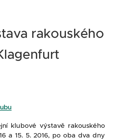
ýstava rakouského
Klagenfurt
lubu
ejní klubové výstavě rakouského
016 a 15. 5. 2016, po oba dva dny