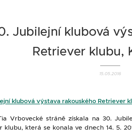
0. Jubilejní klubová v
Retriever klubu, 
15.05.2016
lejní klubová výstava rakouského Retriever k
ia Vrbovecké stráně získala na 30. Jubil
r klubu, která se konala ve dnech 14. 5. 2